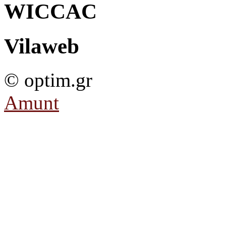
WICCAC
Vilaweb
© optim.gr
Amunt