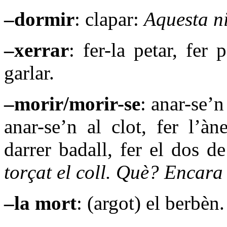
–dormir
: clapar:
Aquesta ni
–xerrar
: fer-la petar, fer 
garlar.
–morir/morir-se
: anar-se’n 
anar-se’n al clot, fer l’àne
darrer badall, fer el dos d
torçat el coll. Què? Encara 
–la mort
: (argot)
el berbèn.