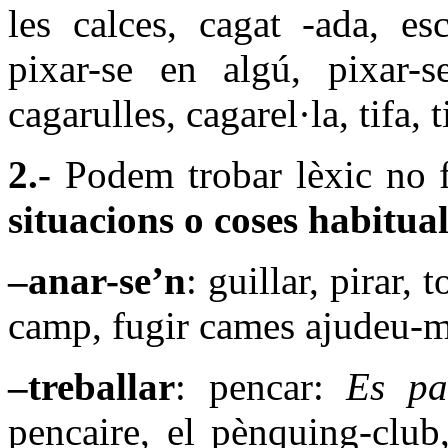
les calces, cagat -ada, es
pixar-se en algú, pixar-s
cagarulles, cagarel·la, tifa, 
2.-
Podem trobar lèxic no f
situacions o coses habitual
–anar-se’n
: guillar, pirar, 
camp, fugir cames ajudeu-m
–treballar
: pencar:
Es pa
pencaire, el pènquing-club