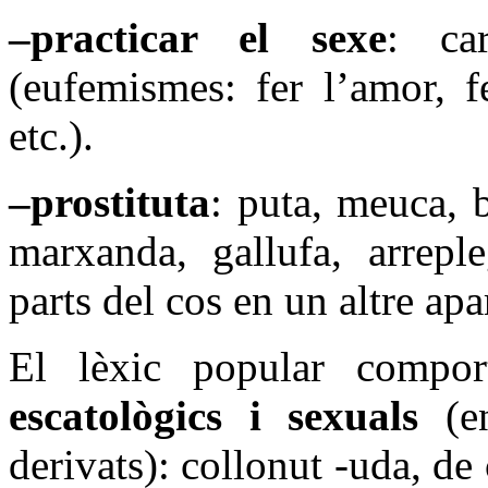
–practicar el sexe
: car
(eufemismes: fer l’amor, fe
etc.).
–prostituta
: puta, meuca, b
marxanda, gallufa, arrepl
parts del cos en un altre apa
El lèxic popular compo
escatològics i sexuals
(e
derivats): collonut -uda, de