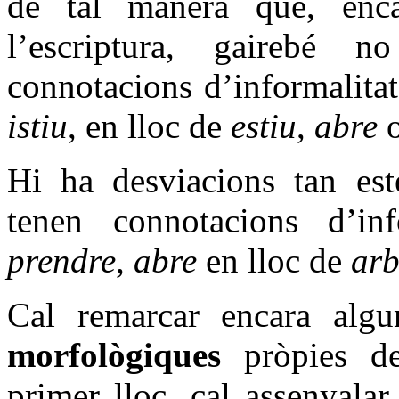
de tal manera que, enc
l’escriptura, gairebé 
connotacions d’informalita
istiu
, en lloc de
estiu
,
abre
Hi ha desviacions tan est
tenen connotacions d’info
prendre
,
abre
en lloc de
arb
Cal remarcar encara alg
morfològiques
pròpies de
primer lloc, cal assenyalar