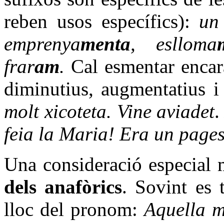
reben usos específics):
un
emprenya
menta
, eslloma
frar
am
.
Cal esmentar encar
diminutius, augmentatius i
molt xicoteta. Vine aviadet
feia la Maria! Era un pageso
Una consideració especial 
dels anafòrics
. Sovint es 
lloc del pronom:
Aquella m’