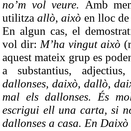
no’m vol veure.
Amb meny
utilitza
allò
,
això
en lloc d
En algun cas, el demostrat
vol dir:
M’ha vingut això
(r
aquest mateix grup es poden
a substantius, adjectiu
dallonses, daixò, dallò, da
mal els dallonses. És mol
escrigui ell una carta, si 
dallonses a casa. En Daixò 