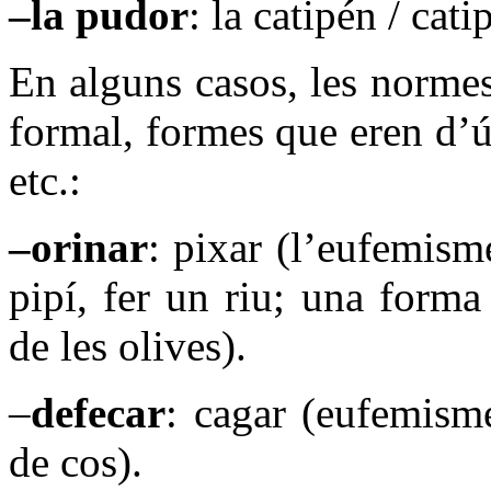
–la pudor
: la catipén / cati
En alguns casos, les normes
formal, formes que eren d’
etc.:
–orinar
:
pixar (l’eufemisme
pipí, fer un riu; una forma
de les olives).
–
defecar
: cagar (eufemisme
de cos).