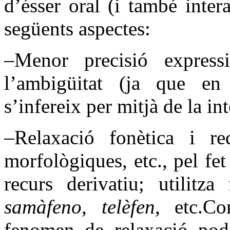
d’ésser oral (i també inte
següents aspectes:
–Menor precisió expre
l’ambigüitat (ja que en l
s’infereix per mitjà de la i
–Relaxació fonètica i re
morfològiques, etc., pel fe
recurs derivatiu; utilit
samàfeno
,
telèfen
, etc.C
fenomen de relaxació pod