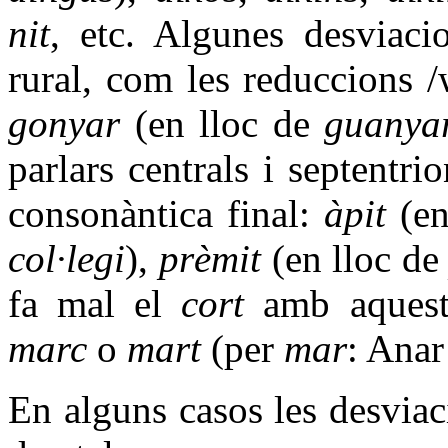
nit
,
etc. Algunes desviaci
rural, com les reduccions /
gonyar
(en lloc de
guanya
parlars centrals i septentri
consonàntica final:
àpit
(en
col·legi
),
prèmit
(en lloc d
fa mal el
cort
amb aquest
marc
o
mart
(per
mar
:
Anar 
En alguns casos les desviac