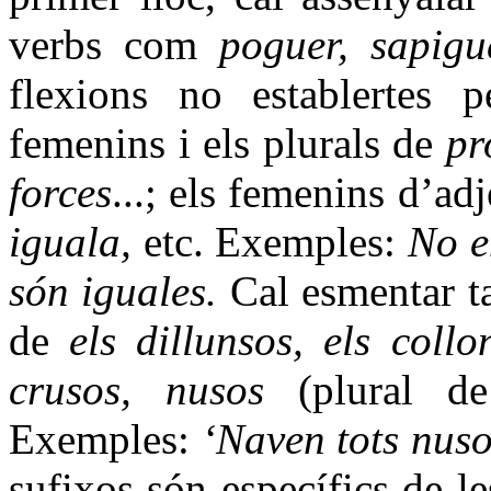
verbs com
poguer, sapigu
flexions no establertes 
femenins i els plurals de
pr
forces
...; els femenins d’ad
iguala,
etc. Exemples:
No e
són iguales.
Cal esmentar t
de
els dillunsos, els collo
crusos, nusos
(plural 
Exemples:
‘Naven tots nuso
sufixos són específics de le