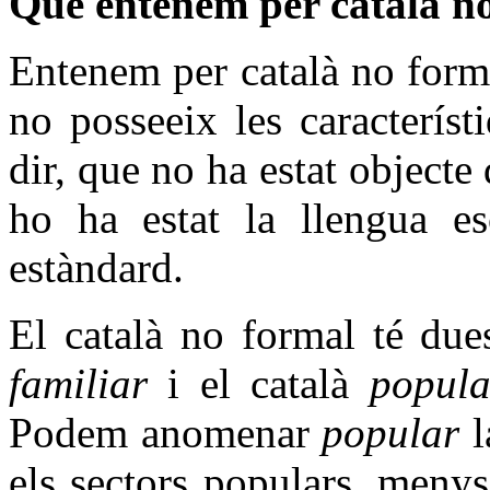
Què entenem per català n
Entenem per català no forma
no posseeix les característ
dir, que no ha estat object
ho ha estat la llengua esc
estàndard.
El català no formal té dues
familiar
i el català
popula
Podem anomenar
popular
l
els sectors populars, menys 