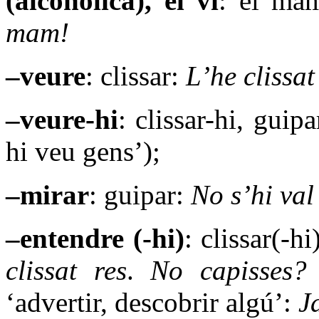
(alcohòlica), el vi
: el mam
mam!
–veure
: clissar:
L’he clissat
–veure-hi
: clissar-hi, guip
hi veu gens’);
–mirar
: guipar:
No s’hi val
–entendre (-hi)
: clissar(-hi
clissat res
.
No capisses?
‘advertir, descobrir algú’:
Ja