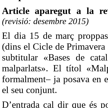
Article aparegut a la r
(revisió: desembre 2015)
El dia 15 de març proppass
(dins el Cicle de Primavera
subtitular «Bases de cata
malparlats». El títol «Mal
formalment– ja posava en ev
el seu conjunt.
D’entrada cal dir que és p