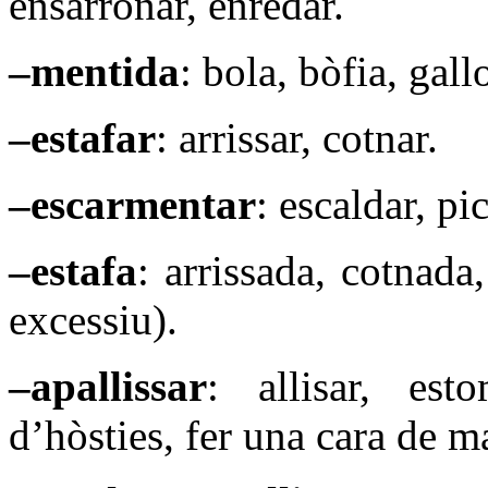
ensarronar, enredar.
–mentida
: bola, bòfia, gall
–estafar
: arrissar, cotnar.
–escarmentar
: escaldar, pic
–estafa
: arrissada, cotnada
excessiu).
–apallissar
: allisar, est
d’hòsties, fer una cara de ma