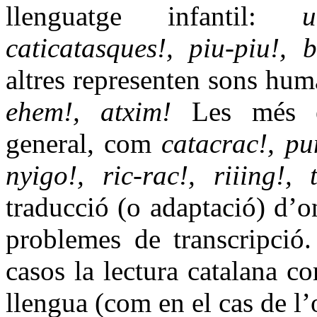
llenguatge infantil:
caticatasques!, piu-piu!, 
altres representen sons hu
ehem!, atxim!
Les més est
general, com
catacrac!, p
nyigo!, ric-rac!, riiing
traducció (o adaptació) d’
problemes de transcripció.
casos la lectura catalana c
llengua (com en el cas de 