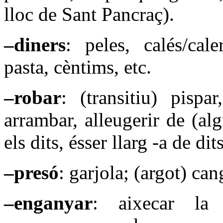
lloc de Sant Pancraç).
–diners
: peles, calés/cale
pasta, cèntims, etc.
–robar
: (transitiu) pispar
arrambar, alleugerir de (alg
els dits, ésser llarg -a de di
–presó
: garjola; (argot) can
–enganyar
: aixecar la c