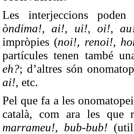
Les interjeccions poden 
òndima!, ai!, ui!, oi!, au
impròpies (
noi!, renoi!, h
partícules tenen també un
eh?
; d’altres són onomato
ai!,
etc.
Pel que fa a les onomatopei
català, com ara les que r
marrameu!, bub-bub!
(uti