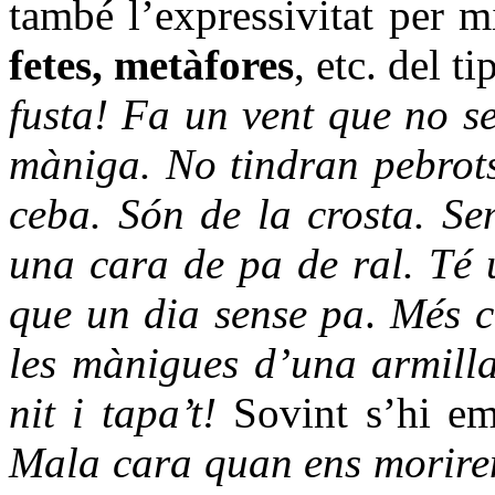
també l’expressivitat per m
fetes, metàfores
, etc. del t
fusta!
Fa un vent que no se
màniga. No tindran pebrots
ceba. Són de la crosta.
Se
una cara de pa de ral. Té
que un dia sense pa
.
Més c
les mànigues d’una armill
nit i tapa’t!
Sovint s’hi emp
Mala cara quan ens morire