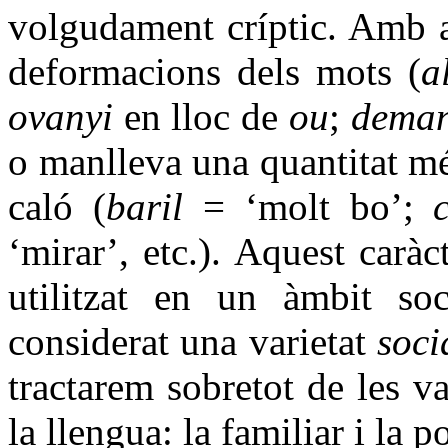
volgudament críptic. Amb aq
deformacions dels mots (
a
ovanyi
en lloc de
ou
;
deman
o manlleva una quantitat mé
caló (
baril
= ‘molt bo’;
‘mirar’, etc.). Aquest caràc
utilitzat en un àmbit soc
considerat una varietat
soci
tractarem sobretot de les v
la llengua: la familiar i la p