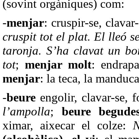
(sovint orgàniques) com:
-
menjar
: cruspir-se, clavar-
cruspit tot el plat. El lleó 
taronja. S’ha clavat un bo
tot
;
menjar molt
: endrap
menjar
: la teca, la manduca,
-
beure
engolir, clavar-se, f
l’ampolla
;
beure begudes
ximar, aixecar el colze: