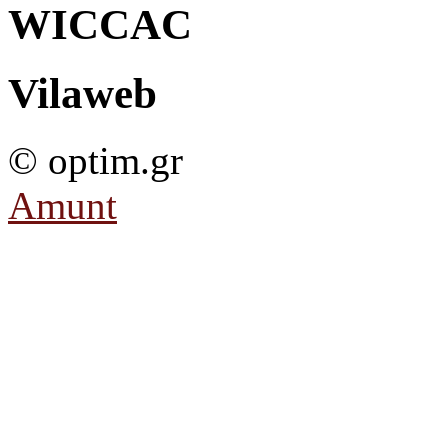
WICCAC
Vilaweb
© optim.gr
Amunt