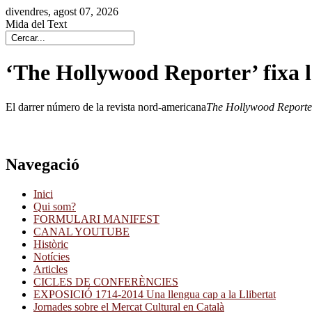
divendres, agost 07, 2026
Mida del Text
‘The Hollywood Reporter’ fixa l
El darrer número de la revista nord-americana
The Hollywood Reporte
Navegació
Inici
Qui som?
FORMULARI MANIFEST
CANAL YOUTUBE
Històric
Notícies
Articles
CICLES DE CONFERÈNCIES
EXPOSICIÓ 1714-2014 Una llengua cap a la Llibertat
Jornades sobre el Mercat Cultural en Català