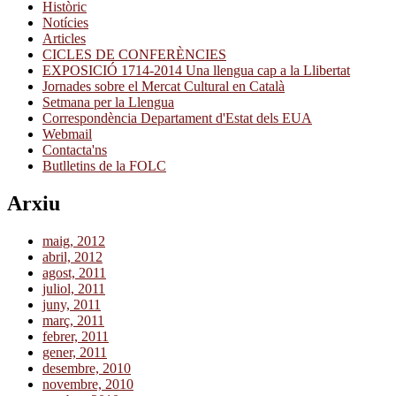
Històric
Notícies
Articles
CICLES DE CONFERÈNCIES
EXPOSICIÓ 1714-2014 Una llengua cap a la Llibertat
Jornades sobre el Mercat Cultural en Català
Setmana per la Llengua
Correspondència Departament d'Estat dels EUA
Webmail
Contacta'ns
Butlletins de la FOLC
Arxiu
maig, 2012
abril, 2012
agost, 2011
juliol, 2011
juny, 2011
març, 2011
febrer, 2011
gener, 2011
desembre, 2010
novembre, 2010